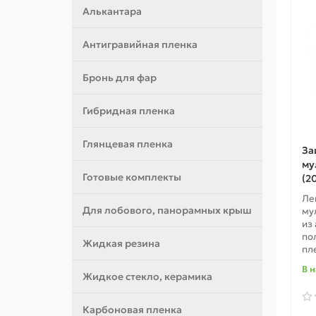
Алькантара
Антигравийная пленка
Бронь для фар
Гибридная пленка
Глянцевая пленка
За
му
Готовые комплекты
(2
Ле
Для лобового, панорамных крыш
му
из
по
Жидкая резина
пле
В 
Жидкое стекло, керамика
Карбоновая пленка