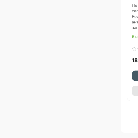
Ле
сал
Ре
ан
защ
В 
18