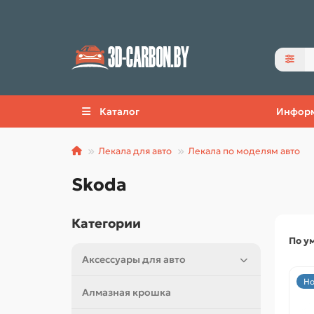
Каталог
Инфор
Лекала для авто
Лекала по моделям авто
Skoda
Категории
По у
Аксессуары для авто
Но
Алмазная крошка