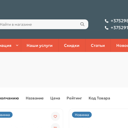
+37529
+37529
мация
Наши услуги
Скидки
Статьи
Ново
молчанию
Название
Цена
Рейтинг
Код Товара
винка
Новинка