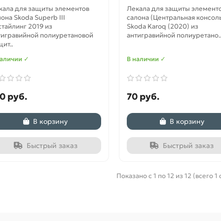
кала для защиты элементов
Лекала для защиты элемент
она Skoda Superb III
салона (Центральная консол
стайлинг 2019 из
Skoda Karoq (2020) из
тигравийной полиуретановой
антигравийной полиуретано.
ит..
наличии ✓
В наличии ✓
0 руб.
70 руб.
В корзину
В корзину
Быстрый заказ
Быстрый заказ
Показано с 1 по 12 из 12 (всего 1