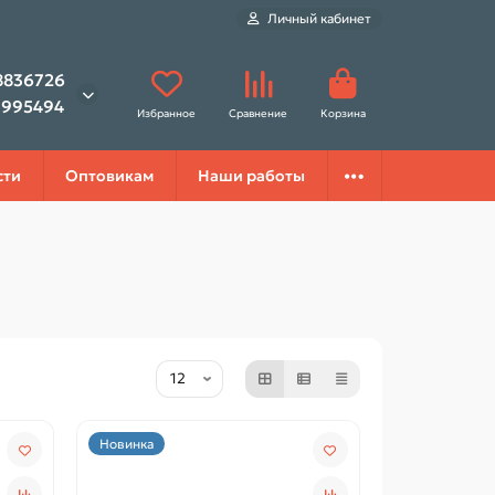
Личный кабинет
8836726
1995494
Избранное
Сравнение
Корзина
сти
Оптовикам
Наши работы
Новинка