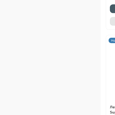
Но
Ле
Su