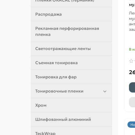
Пленки ORACAL (Германия)
му
Ле
Распродажа
му
ан
Рекламная перфорированная
за
пленка
Светоотражающие ленты
В 
Съемная тонировка
26
Тонировка для фар
Тонировочные пленки
Хром
Шлифованный алюминий
Но
TeckWrap