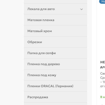
Но
Лекала для авто
Матовая пленка
Матовый хром
Обрезки
Палка для селфи
HE
Пленка под дерево
дл
Св
Пленка под кожу
Ср
– 1
Пленки ORACAL (Германия)
от 
Распродажа
В 