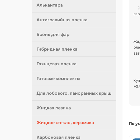
Алькантара
Ж
сво
Антигравийная пленка
Бронь для фар
Жид
бле
Гибридная пленка
авт
Глянцевая пленка
Готовые комплекты
Куп
+37
Для лобового, панорамных крыш
Жидкая резина
Жидкое стекло, керамика
По у
Карбоновая пленка