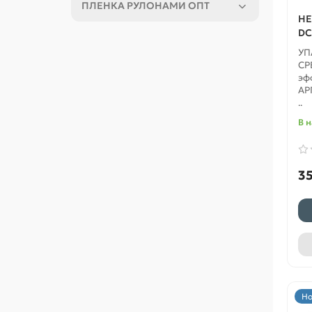
ПЛЕНКА РУЛОНАМИ ОПТ
HE
DC
УП
СР
эф
АР
..
В 
35
Но