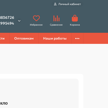
Личный кабинет
8836726
1995494
Избранное
Сравнение
Корзина
сти
Оптовикам
Наши работы
екло