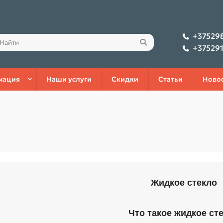
+37529
+37529
мация
Наши услуги
Скидки
Статьи
Ново
Жидкое стекло
Что такое жидкое ст