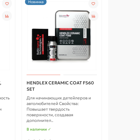
Новинка
,
HENDLEX CERAMIC COAT FS60
SET
ность
Для начинающих детейлеров и
автолюбителей Свойства:
и
Повышает твердость
поверхности, создавая
дополнител..
В наличии ✓