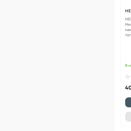
HE
HE
He
на
тог
В 
40