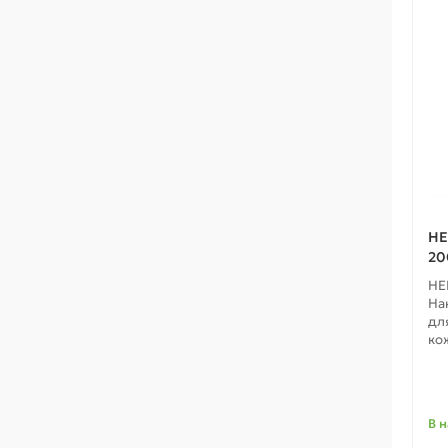
HE
20
HE
На
дл
ко
В 