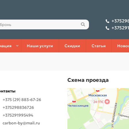
+37529
+37529
мация
Наши услуги
Скидки
Статьи
Ново
Схема проезда
онтакты
+375 (29) 883-67-26
+375298836726
+375291995494
carbon-by@mail.ru