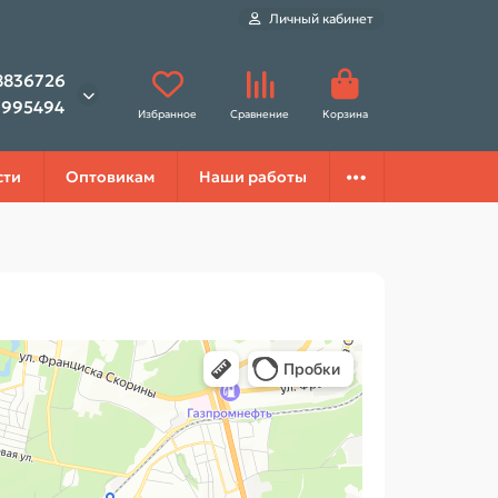
Личный кабинет
8836726
1995494
Избранное
Сравнение
Корзина
сти
Оптовикам
Наши работы